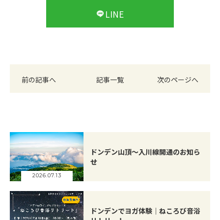
LINE
前の記事へ
記事一覧
次のページへ
ドンデン山頂～入川線開通のお知ら
せ
2026.07.13
ドンデンでヨガ体験｜ねころび音浴