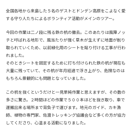
全国各地から来島した５名のゲストとドンデン高原をこよなく愛
する守り人たちによるボランティア活動がメインのツアー。
今回の作業は二ノ段に残る鉄の杭の撤去。このあたりは風障ノッ
チと呼ばれる地形で、風当たりが強く草木が生えずに地面が削り
取られていくため、以前緑化用のシートを貼り付ける工事が行わ
れました。
そのときシートを固定するために打ち付けられた鉄の杭が現在も
大量に残っていて、その杭が年月経過で浮き上がり、危険なのは
もちろん景観的にも問題となっていました。
この杭を抜くというだけと一見単純作業と思えますが、その数の
多さに驚き。２時間ほどの作業で５００本ほどを抜き取り、車で
運搬出来る場所まで背負子で運びます。地元のガイド、カキ漁
師、植物の専門家、佐渡トレッキング協議会など多くの方が協力
してくださり、心温まる活動になりました。